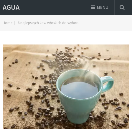
AGUA
MENU
Home
|
6 najlepszych kaw włoskich do wyboru