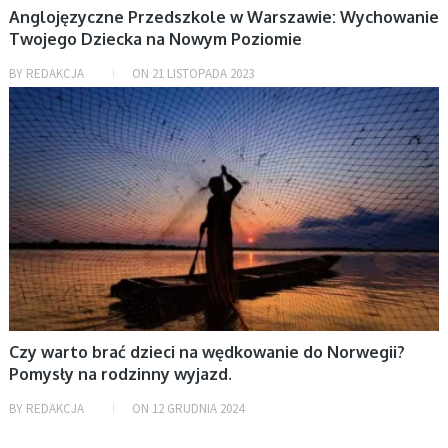
Anglojęzyczne Przedszkole w Warszawie: Wychowanie
Twojego Dziecka na Nowym Poziomie
BY
REDAKCJA
ON
21 LISTOPADA 2023
AKTUALNOŚCI
Czy warto brać dzieci na wędkowanie do Norwegii?
Pomysły na rodzinny wyjazd.
BY
REDAKCJA
ON
12 GRUDNIA 2024