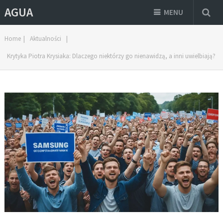
AGUA
MENU
Home
|
Aktualności
|
Krytyka Piotra Krysiaka: Dlaczego niektórzy go nienawidzą, a inni uwielbiają?