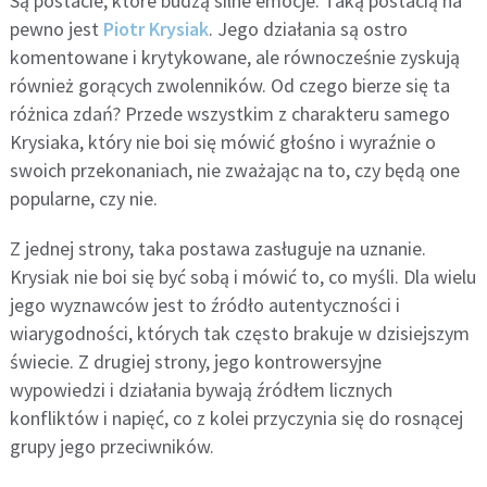
Są postacie, które budzą silne emocje. Taką postacią na
pewno jest
Piotr Krysiak
. Jego działania są ostro
komentowane i krytykowane, ale równocześnie zyskują
również gorących zwolenników. Od czego bierze się ta
różnica zdań? Przede wszystkim z charakteru samego
Krysiaka, który nie boi się mówić głośno i wyraźnie o
swoich przekonaniach, nie zważając na to, czy będą one
popularne, czy nie.
Z jednej strony, taka postawa zasługuje na uznanie.
Krysiak nie boi się być sobą i mówić to, co myśli. Dla wielu
jego wyznawców jest to źródło autentyczności i
wiarygodności, których tak często brakuje w dzisiejszym
świecie. Z drugiej strony, jego kontrowersyjne
wypowiedzi i działania bywają źródłem licznych
konfliktów i napięć, co z kolei przyczynia się do rosnącej
grupy jego przeciwników.