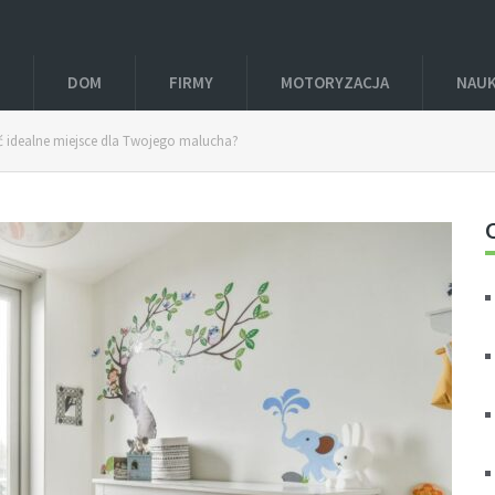
DOM
FIRMY
MOTORYZACJA
NAU
yć idealne miejsce dla Twojego malucha?