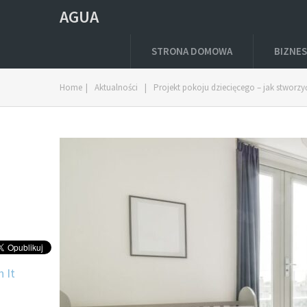
AGUA
STRONA DOMOWA
BIZNES
Home
|
Aktualności
|
Projekt pokoju dziecięcego – jak stworz
n It