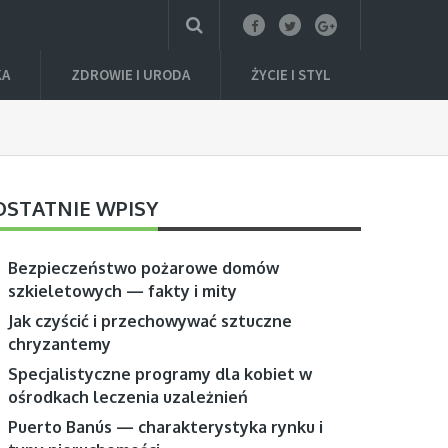
KA
ZDROWIE I URODA
ŻYCIE I STYL
OSTATNIE WPISY
Bezpieczeństwo pożarowe domów
szkieletowych — fakty i mity
Jak czyścić i przechowywać sztuczne
chryzantemy
Specjalistyczne programy dla kobiet w
ośrodkach leczenia uzależnień
Puerto Banús — charakterystyka rynku i