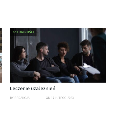
AKTUALNOŚCI
Leczenie uzależnień
BY
REDAKCJA
ON
17 LUTEGO 2023