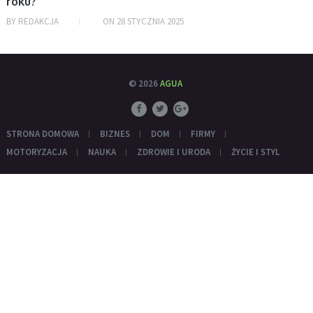
roku?
BY
REDAKCJA
ON
28 STYCZNIA 2025
© 2026
AGUA
STRONA DOMOWA
BIZNES
DOM
FIRMY
MOTORYZACJA
NAUKA
ZDROWIE I URODA
ŻYCIE I STYL