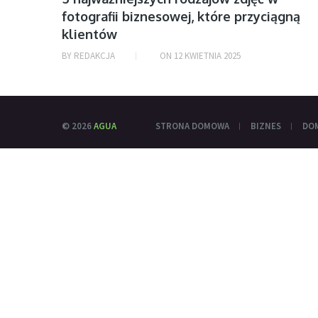
fotografii biznesowej, które przyciągną
klientów
BY
REDAKCJA
ON
12 KWIETNIA 2025
© 2026
AGUA
STRONA DOMOWA
BIZNES
DO