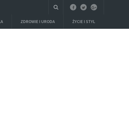
KA
ZDROWIE I URODA
ŻYCIE I STYL