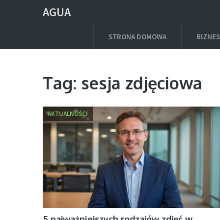
AGUA
STRONA DOMOWA
BIZNES
Tag:
sesja zdjęciowa
AKTUALNOŚCI
5 najważniejszych rodzajów zdjęć w