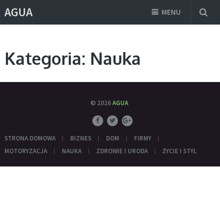
AGUA
MENU
Kategoria:
Nauka
© 2026
AGUA
STRONA DOMOWA
BIZNES
DOM
FIRMY
MOTORYZACJA
NAUKA
ZDROWIE I URODA
ŻYCIE I STYL