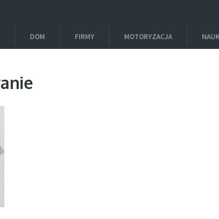
DOM
FIRMY
MOTORYZACJA
NAU
anie