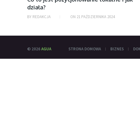
działa?
BY
REDAKCJA
ON
21 PAŹDZIERNIKA 2024
© 2026
AGUA
STRONA DOMOWA
BIZNES
DO