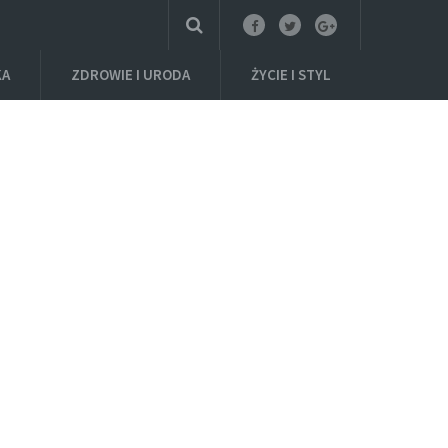
KA
ZDROWIE I URODA
ŻYCIE I STYL