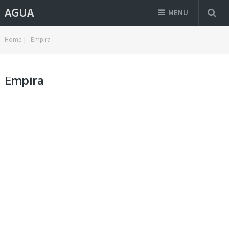
AGUA
MENU
Home
|
Empira
Empira