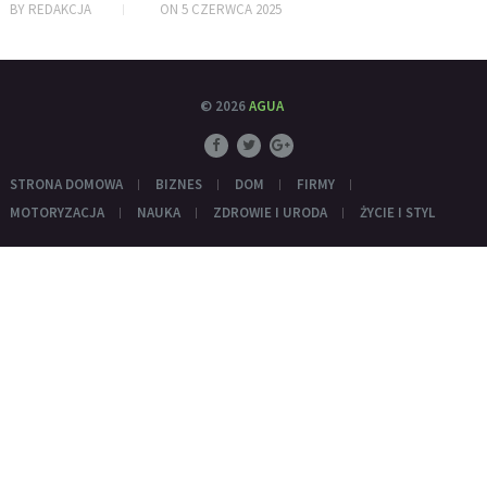
BY
REDAKCJA
ON
5 CZERWCA 2025
© 2026
AGUA
STRONA DOMOWA
BIZNES
DOM
FIRMY
MOTORYZACJA
NAUKA
ZDROWIE I URODA
ŻYCIE I STYL