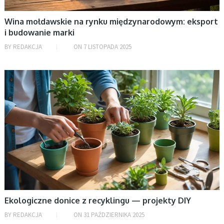
Wina mołdawskie na rynku międzynarodowym: eksport
i budowanie marki
BY
REDAKCJA
ON
7 LISTOPADA 2025
BEZ KATEGORII
Ekologiczne donice z recyklingu — projekty DIY
BY
REDAKCJA
ON
31 PAŹDZIERNIKA 2025