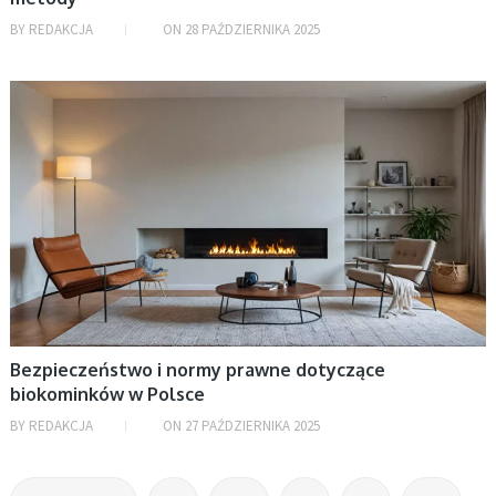
BY
REDAKCJA
ON
28 PAŹDZIERNIKA 2025
BEZ KATEGORII
Bezpieczeństwo i normy prawne dotyczące
biokominków w Polsce
BY
REDAKCJA
ON
27 PAŹDZIERNIKA 2025