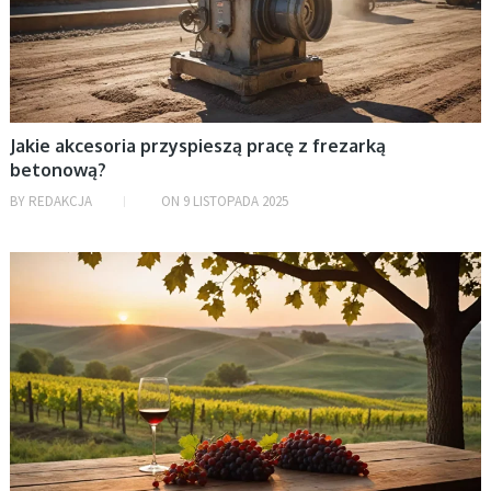
Jakie akcesoria przyspieszą pracę z frezarką
betonową?
BY
REDAKCJA
ON
9 LISTOPADA 2025
BEZ KATEGORII