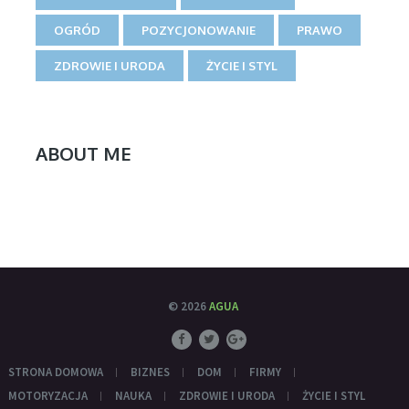
OGRÓD
POZYCJONOWANIE
PRAWO
ZDROWIE I URODA
ŻYCIE I STYL
ABOUT ME
© 2026
AGUA
STRONA DOMOWA
BIZNES
DOM
FIRMY
MOTORYZACJA
NAUKA
ZDROWIE I URODA
ŻYCIE I STYL