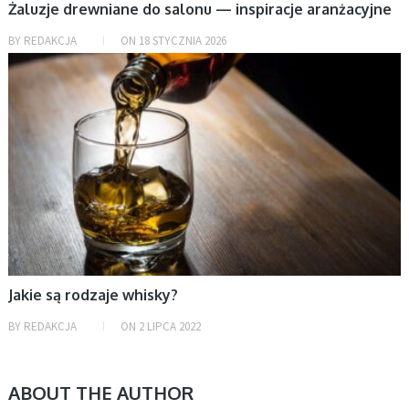
Żaluzje drewniane do salonu — inspiracje aranżacyjne
BY
REDAKCJA
ON
18 STYCZNIA 2026
BEZ KATEGORII
Jakie są rodzaje whisky?
BY
REDAKCJA
ON
2 LIPCA 2022
ABOUT THE AUTHOR