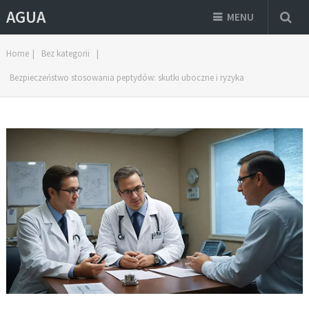
AGUA
MENU
Home
|
Bez kategorii
|
Bezpieczeństwo stosowania peptydów: skutki uboczne i ryzyka