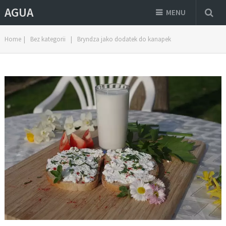
AGUA
MENU
Home
|
Bez kategorii
|
Bryndza jako dodatek do kanapek