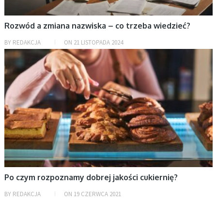
Rozwód a zmiana nazwiska – co trzeba wiedzieć?
BY
REDAKCJA
ON
21 LISTOPADA 2024
BEZ KATEGORII
Po czym rozpoznamy dobrej jakości cukiernię?
BY
REDAKCJA
ON
19 CZERWCA 2021