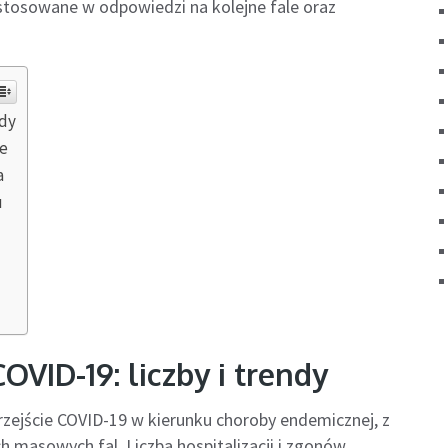
stosowane w odpowiedzi na kolejne fale oraz
ndy
le
a
u
VID-19: liczby i trendy
rzejście COVID-19 w kierunku choroby endemicznej, z
 masowych fal. Liczba hospitalizacji i zgonów