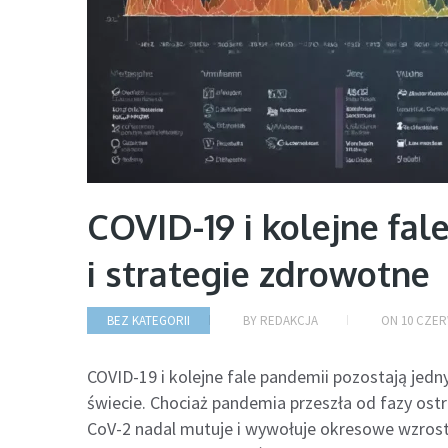
COVID-19 i kolejne fal
i strategie zdrowotne
BEZ KATEGORII
BY
REDAKCJA
ON
10 CZER
COVID-19 i kolejne fale pandemii pozostają je
świecie. Chociaż pandemia przeszła od fazy ostr
CoV-2 nadal mutuje i wywołuje okresowe wzros