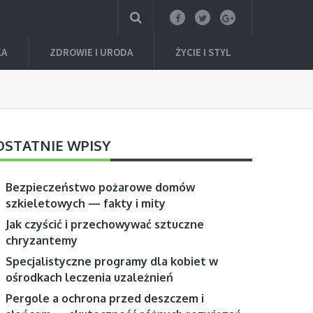
KA
ZDROWIE I URODA
ŻYCIE I STYL
OSTATNIE WPISY
Bezpieczeństwo pożarowe domów
szkieletowych — fakty i mity
Jak czyścić i przechowywać sztuczne
chryzantemy
Specjalistyczne programy dla kobiet w
ośrodkach leczenia uzależnień
Pergole a ochrona przed deszczem i