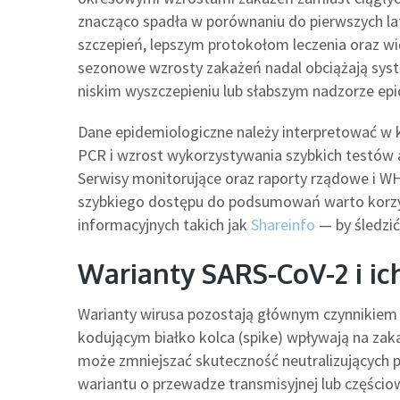
znacząco spadła w porównaniu do pierwszych l
szczepień, lepszym protokołom leczenia oraz wię
sezonowe wzrosty zakażeń nadal obciążają syst
niskim wyszczepieniu lub słabszym nadzorze ep
Dane epidemiologiczne należy interpretować w 
PCR i wzrost wykorzystywania szybkich testów
Serwisy monitorujące oraz raporty rządowe i WH
szybkiego dostępu do podsumowań warto korzys
informacyjnych takich jak
Shareinfo
— by śledzić
Warianty SARS-CoV-2 i ic
Warianty wirusa pozostają głównym czynnikiem 
kodującym białko kolca (spike) wpływają na zak
może zmniejszać skuteczność neutralizujących p
wariantu o przewadze transmisyjnej lub częścio