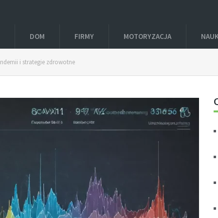
DOM
FIRMY
MOTORYZACJA
NAU
andemii i strategie zdrowotne