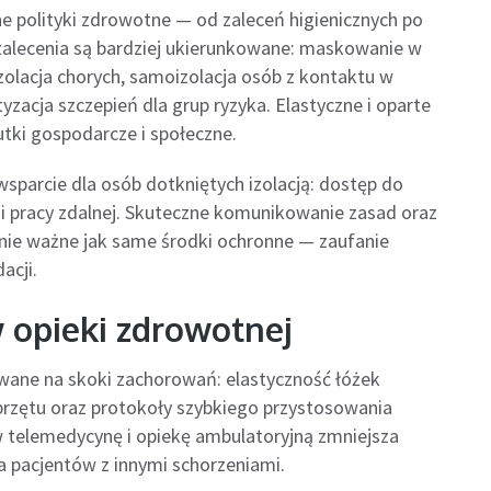
ne polityki zdrowotne — od zaleceń higienicznych po
zalecenia są bardziej ukierunkowane: maskowanie w
zolacja chorych, samoizolacja osób z kontaktu w
yzacja szczepień dla grup ryzyka. Elastyczne i oparte
tki gospodarcze i społeczne.
sparcie dla osób dotkniętych izolacją: dostęp do
 i pracy zdalnej. Skuteczne komunikowanie zasad oraz
wnie ważne jak same środki ochronne — zaufanie
acji.
opieki zdrowotnej
wane na skoki zachorowań: elastyczność łóżek
sprzętu oraz protokoły szybkiego przystosowania
 telemedycynę i opiekę ambulatoryjną zmniejsza
la pacjentów z innymi schorzeniami.