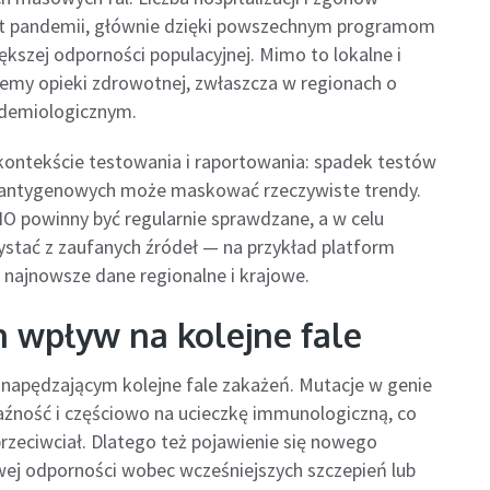
at pandemii, głównie dzięki powszechnym programom
kszej odporności populacyjnej. Mimo to lokalne i
emy opieki zdrowotnej, zwłaszcza w regionach o
idemiologicznym.
kontekście testowania i raportowania: spadek testów
 antygenowych może maskować rzeczywiste trendy.
O powinny być regularnie sprawdzane, a w celu
tać z zaufanych źródeł — na przykład platform
 najnowsze dane regionalne i krajowe.
h wpływ na kolejne fale
napędzającym kolejne fale zakażeń. Mutacje w genie
aźność i częściowo na ucieczkę immunologiczną, co
rzeciwciał. Dlatego też pojawienie się nowego
wej odporności wobec wcześniejszych szczepień lub