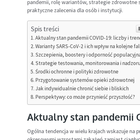
pandemii, rolę wariantów, strategie zdrowotne 
praktyczne zalecenia dla osób i instytucji.
Spis treści
Aktualny stan pandemii COVID-19: liczby i tre
Warianty SARS-CoV-2 i ich wpływ na kolejne fa
Szczepienia, boostery i odporność populacyjn
Strategie testowania, monitorowania i nadzor
Środki ochronne i polityki zdrowotne
Przygotowanie systemów opieki zdrowotnej
Jak indywidualnie chronić siebie i bliskich
Perspektywy: co może przynieść przyszłość?
Aktualny stan pandemii CO
Ogólna tendencja w wielu krajach wskazuje na p
okresowymi wzrostami zakażeń zamiast ciągłych