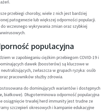
każeń.
e przebiegi choroby; wiele z nich jest bardziej
ionej patogenezie lub większej odporności populacji.
do wczesnego wykrywania zmian oraz szybkiej
ciwwirusowych.
odporność populacyjna
ędziem w zapobieganiu ciężkim przebiegom COVID-19 i
zypominających dawek (boosterów) są kluczowe w
neutralizujących, zwłaszcza w grupach ryzyka: osób
 oraz pracowników służby zdrowia.
 dostosowana do dominujących wariantów i dostępnych
, białkowe). Długoterminowa odporność populacyjna
le osiągnięcie trwałej herd immunity jest trudne ze
gramy szczepień okresowych i kampanie edukacyjne