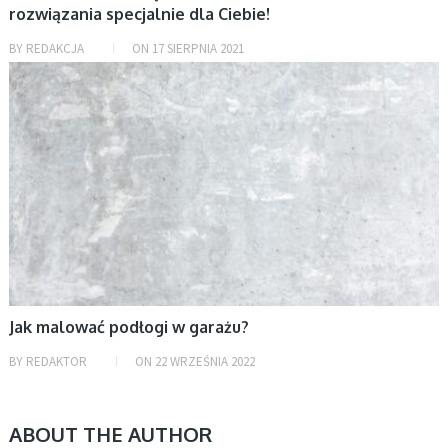
rozwiązania specjalnie dla Ciebie!
BY
REDAKCJA
ON
17 SIERPNIA 2021
DOM
Jak malować podłogi w garażu?
BY
REDAKTOR
ON
22 WRZEŚNIA 2022
ABOUT THE AUTHOR