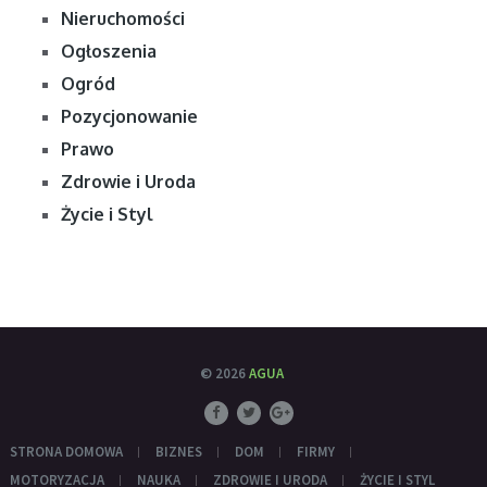
Nieruchomości
Ogłoszenia
Ogród
Pozycjonowanie
Prawo
Zdrowie i Uroda
Życie i Styl
© 2026
AGUA
STRONA DOMOWA
BIZNES
DOM
FIRMY
MOTORYZACJA
NAUKA
ZDROWIE I URODA
ŻYCIE I STYL