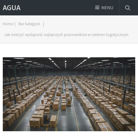
AGUA
MENU
Home
|
Bez kategorii
|
Jak mierzyć wydajność najlepszych pracowników w centrum logistycznym