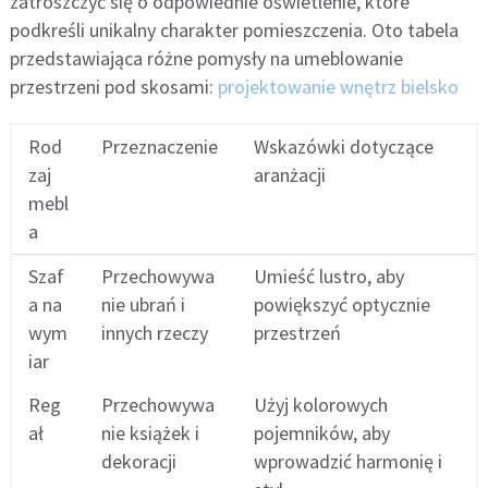
zatroszczyć się o odpowiednie oświetlenie, które
podkreśli unikalny charakter pomieszczenia. Oto tabela
przedstawiająca różne pomysły na umeblowanie
przestrzeni pod skosami:
projektowanie wnętrz bielsko
Rod
Przeznaczenie
Wskazówki dotyczące
zaj
aranżacji
mebl
a
Szaf
Przechowywa
Umieść lustro, aby
a na
nie ubrań i
powiększyć optycznie
wym
innych rzeczy
przestrzeń
iar
Reg
Przechowywa
Użyj kolorowych
ał
nie książek i
pojemników, aby
dekoracji
wprowadzić harmonię i