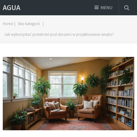
AGUA
MENU
Home
|
Bez kategorii
|
Jak wykorzystać przestrzeń pod skosami w projektowaniu wnętrz?