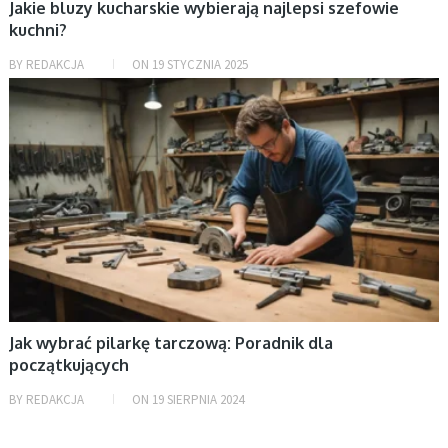
Jakie bluzy kucharskie wybierają najlepsi szefowie
kuchni?
BY
REDAKCJA
ON
19 STYCZNIA 2025
BEZ KATEGORII
Jak wybrać pilarkę tarczową: Poradnik dla
początkujących
BY
REDAKCJA
ON
19 SIERPNIA 2024