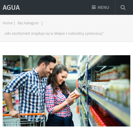
AGUA
MENU
Home
|
Bez kategorii
|
Jaki asortyment znajduje się w sklepie z naturalną żywnością?