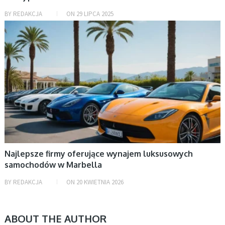
BY
REDAKCJA
ON
29 LIPCA 2025
BEZ KATEGORII
Najlepsze firmy oferujące wynajem luksusowych
samochodów w Marbella
BY
REDAKCJA
ON
20 KWIETNIA 2026
ABOUT THE AUTHOR