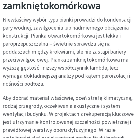
zamkniętokomórkowa
Niewłaściwy wybór typu pianki prowadzi do kondensacji
pary wodnej, zawilgocenia lub nadmiernego obciążenia
konstrukcji. Pianka otwartokomórkowa jest lekka i
paroprzepuszczalna – świetnie sprawdza się na
poddaszach między krokwiami, ale nie zastąpi bariery
przeciwwilgociowej. Pianka zamkniętokomórkowa ma
wyższą gęstość i niższy współczynnik lambda, lecz
wymaga dokładniejszej analizy pod kątem paroizolacji i
nośności podłoża.
Aby dobrać materiał właściwie, oceń strefę klimatyczną,
rodzaj przegrody, oczekiwania akustyczne i system
wentylacji budynku. W projektach z rekuperacją kluczowe
jest utrzymanie kontrolowanej szczelności powietrznej i
prawidłowej warstwy oporu dyfuzyjnego. W razie
wątpliwości zleć projektantowi analizę fizyki budowli,