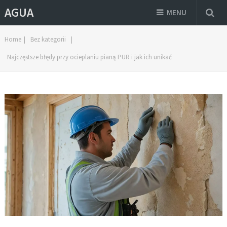
AGUA
MENU
Home
|
Bez kategorii
|
Najczęstsze błędy przy ocieplaniu pianą PUR i jak ich unikać