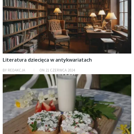
Literatura dziecięca w antykwariatach
BY
REDAKCJA
ON
21 CZERWCA 2024
BEZ KATEGORII