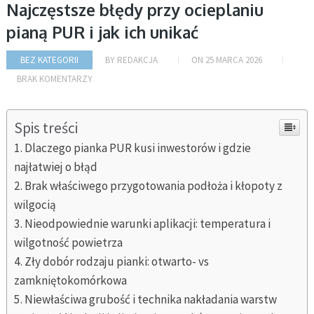
Najczęstsze błędy przy ocieplaniu
pianą PUR i jak ich unikać
BEZ KATEGORII
BY
REDAKCJA
ON
25 MARCA 2026
BRAK KOMENTARZY
Spis treści
Dlaczego pianka PUR kusi inwestorów i gdzie
najłatwiej o błąd
Brak właściwego przygotowania podłoża i kłopoty z
wilgocią
Nieodpowiednie warunki aplikacji: temperatura i
wilgotność powietrza
Zły dobór rodzaju pianki: otwarto- vs
zamkniętokomórkowa
Niewłaściwa grubość i technika nakładania warstw