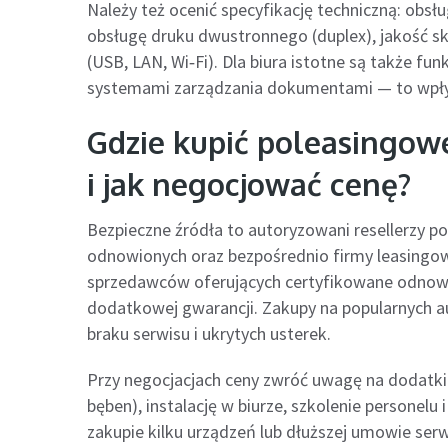
Należy też ocenić specyfikację techniczną: obsłu
obsługę druku dwustronnego (duplex), jakość sk
(USB, LAN, Wi‑Fi). Dla biura istotne są także fun
systemami zarządzania dokumentami — to wpływ
Gdzie kupić poleasingow
i jak negocjować cenę?
Bezpieczne źródła to autoryzowani resellerzy po
odnowionych oraz bezpośrednio firmy leasingow
sprzedawców oferujących certyfikowane odnowie
dodatkowej gwarancji. Zakupy na popularnych au
braku serwisu i ukrytych usterek.
Przy negocjacjach ceny zwróć uwagę na dodatki
bęben), instalację w biurze, szkolenie personelu
zakupie kilku urządzeń lub dłuższej umowie serw