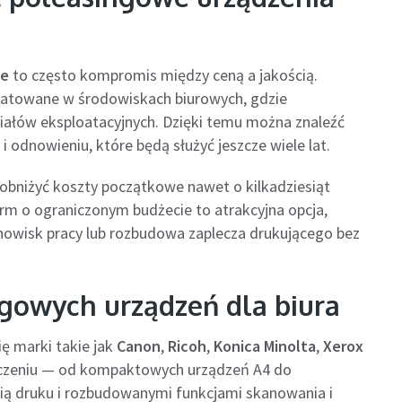
ne
to często kompromis między ceną a jakością.
loatowane w środowiskach biurowych, gdzie
ałów eksploatacyjnych. Dzięki temu można znaleźć
i odnowieniu, które będą służyć jeszcze wiele lat.
obniżyć koszty początkowe nawet o kilkadziesiąt
rm o ograniczonym budżecie to atrakcyjna opcja,
anowisk pracy lub rozbudowa zaplecza drukującego bez
ngowych urządzeń dla biura
ę marki takie jak
Canon
,
Ricoh
,
Konica Minolta
,
Xerox
naczeniu — od kompaktowych urządzeń A4 do
ą druku i rozbudowanymi funkcjami skanowania i