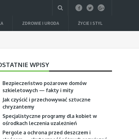
KA
ZDROWIE I URODA
ŻYCIE I STYL
OSTATNIE WPISY
Bezpieczeństwo pożarowe domów
szkieletowych — fakty i mity
Jak czyścić i przechowywać sztuczne
chryzantemy
Specjalistyczne programy dla kobiet w
ośrodkach leczenia uzależnień
Pergole a ochrona przed deszczem i