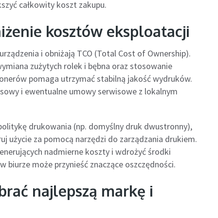
kszyć całkowity koszt zakupu.
niżenie kosztów eksploatacji
urządzenia i obniżają TCO (Total Cost of Ownership).
ymiana zużytych rolek i bębna oraz stosowanie
 tonerów pomaga utrzymać stabilną jakość wydruków.
isowy i ewentualne umowy serwisowe z lokalnym
 politykę drukowania (np. domyślny druk dwustronny),
ruj użycie za pomocą narzędzi do zarządzania drukiem.
nerujących nadmierne koszty i wdrożyć środki
 w biurze może przynieść znaczące oszczędności.
rać najlepszą markę i