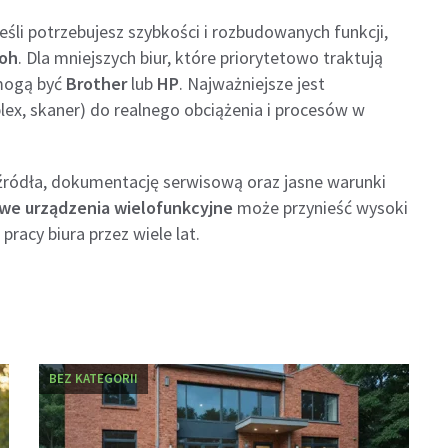
jeśli potrzebujesz szybkości i rozbudowanych funkcji,
coh
. Dla mniejszych biur, które priorytetowo traktują
 mogą być
Brother
lub
HP
. Najważniejsze jest
ex, skaner) do realnego obciążenia i procesów w
źródła, dokumentację serwisową oraz jasne warunki
we urządzenia wielofunkcyjne
może przynieść wysoki
racy biura przez wiele lat.
BEZ KATEGORII