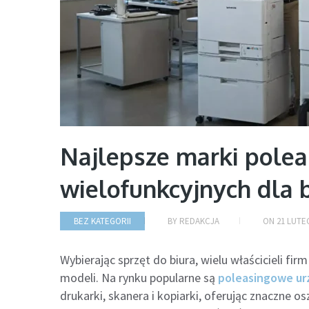
Najlepsze marki pole
wielofunkcyjnych dla 
BEZ KATEGORII
BY
REDAKCJA
ON
21 LUTE
Wybierając sprzęt do biura, wielu właścicieli 
modeli. Na rynku popularne są
poleasingowe ur
drukarki, skanera i kopiarki, oferując znaczne 