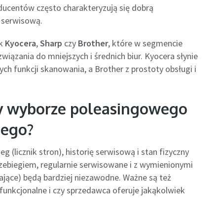
ucentów często charakteryzują się dobrą
ą serwisową.
ak
Kyocera
,
Sharp
czy
Brother
, które w segmencie
iązania do mniejszych i średnich biur. Kyocera słynie
ych funkcji skanowania, a Brother z prostoty obsługi i
zy wyborze poleasingowego
nego?
 (licznik stron), historię serwisową i stan fizyczny
ebiegiem, regularnie serwisowane i z wymienionymi
dające) będą bardziej niezawodne. Ważne są też
 funkcjonalne i czy sprzedawca oferuje jakąkolwiek