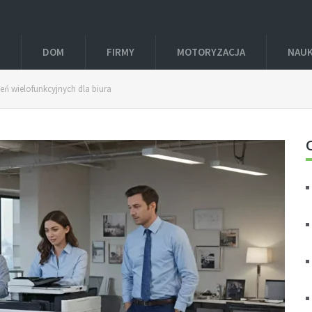
DOM
FIRMY
MOTORYZACJA
NAU
eń wielofunkcyjnych dla biura