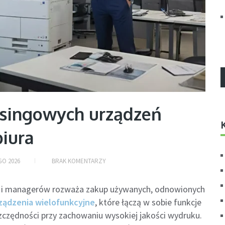
asingowych urządzeń
biura
GO 2026
BRAK KOMENTARZY
firm i managerów rozważa zakup używanych, odnowionych
ządzenia wielofunkcyjne
, które łączą w sobie funkcje
oszczędności przy zachowaniu wysokiej jakości wydruku.