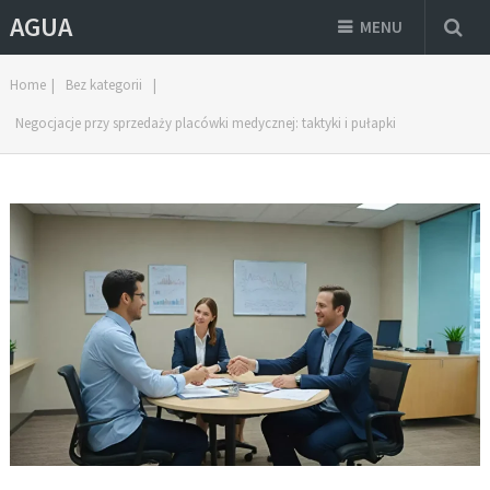
AGUA
MENU
Home
|
Bez kategorii
|
Negocjacje przy sprzedaży placówki medycznej: taktyki i pułapki