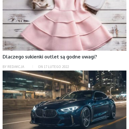
Dlaczego sukienki outlet są godne uwagi?
BY
REDAKCJA
ON
17 LUTEGO 2022
BEZ KATEGORII