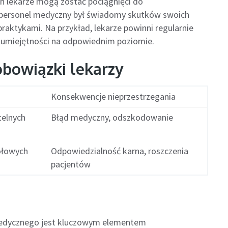
 lekarze mogą zostać pociągnięci do
y personel medyczny był świadomy skutków swoich
raktykami. Na przykład, lekarze powinni regularnie
e umiejętności na odpowiednim poziomie.
obowiązki lekarzy
Konsekwencje nieprzestrzegania
telnych
Błąd medyczny, odszkodowanie
ółowych
Odpowiedzialność karna, roszczenia
pacjentów
medycznego jest kluczowym elementem