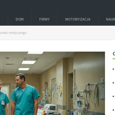
DOM
FIRMY
MOTORYZACJA
NAU
rsonelu medycznego