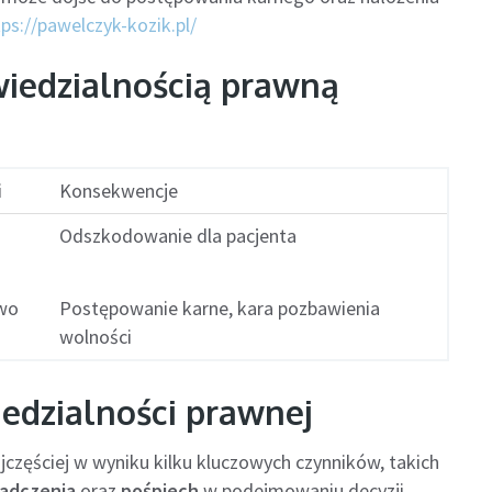
tps://pawelczyk-kozik.pl/
wiedzialnością prawną
i
Konsekwencje
Odszkodowanie dla pacjenta
two
Postępowanie karne, kara pozbawienia
wolności
iedzialności prawnej
jczęściej w wyniku kilku kluczowych czynników, takich
iadczenia
oraz
pośpiech
w podejmowaniu decyzji