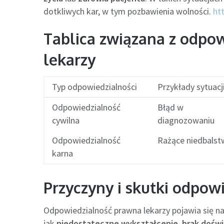
dotkliwych kar, w tym pozbawienia wolności.
ht
Tablica związana z odpo
lekarzy
Typ odpowiedzialności
Przykłady sytuacj
Odpowiedzialność
Błąd w
cywilna
diagnozowaniu
Odpowiedzialność
Rażące niedbals
karna
Przyczyny i skutki odpow
Odpowiedzialność prawna lekarzy pojawia się na
jak
niedostateczne wykształcenie
,
brak dośw