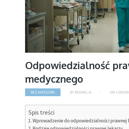
Odpowiedzialność praw
medycznego
BEZ KATEGORII
BY
REDAKCJA
ON
3 GRUDN
Spis treści
Wprowadzenie do odpowiedzialności prawnej 
Rodzaje odpowiedzialności prawnej lekarzy