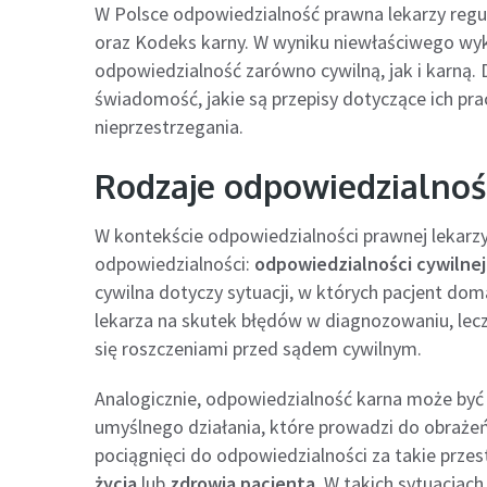
W Polsce odpowiedzialność prawna lekarzy regu
oraz Kodeks karny. W wyniku niewłaściwego wy
odpowiedzialność zarówno cywilną, jak i karną.
świadomość, jakie są przepisy dotyczące ich pr
nieprzestrzegania.
Rodzaje odpowiedzialnoś
W kontekście odpowiedzialności prawnej lekarz
odpowiedzialności:
odpowiedzialności cywilnej
cywilna dotyczy sytuacji, w których pacjent d
lekarza na skutek błędów w diagnozowaniu, lecz
się roszczeniami przed sądem cywilnym.
Analogicznie, odpowiedzialność karna może być
umyślnego działania, które prowadzi do obrażeń
pociągnięci do odpowiedzialności za takie prze
życia
lub
zdrowia pacjenta
. W takich sytuacjac