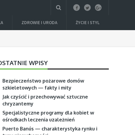
KA
ZDROWIE I URODA
ŻYCIE I STYL
OSTATNIE WPISY
Bezpieczeństwo pożarowe domów
szkieletowych — fakty i mity
Jak czyścić i przechowywać sztuczne
chryzantemy
Specjalistyczne programy dla kobiet w
ośrodkach leczenia uzależnień
Puerto Banús — charakterystyka rynku i