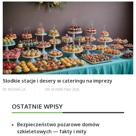
BEZ KATEGORII
Słodkie stacje i desery w cateringu na imprezy
BY
REDAKCJA
ON
25 KWIETNIA 2026
OSTATNIE WPISY
Bezpieczeństwo pożarowe domów
szkieletowych — fakty i mity