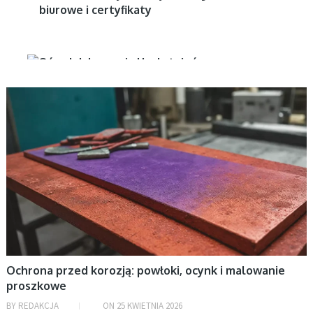
biurowe i certyfikaty
BEZ KATEGORII
Scyla.pl
Blog Backlink24
Backlink24
Ochrona przed korozją: powłoki, ocynk i malowanie
proszkowe
BY
REDAKCJA
ON
25 KWIETNIA 2026