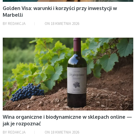
Golden Visa: warunki i korzyści przy inwestycji w
Marbelli
BY
REDAKCJA
ON
18 KWIETNIA 2026
BEZ KATEGORII
Wina organiczne i biodynamiczne w sklepach online —
jak je rozpoznać
BY
REDAKCJA
ON
18 KWIETNIA 2026