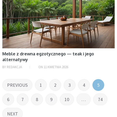
Meble z drewna egzotycznego — teak i jego
alternatywy
BY
REDAKCJA
ON
11 KWIETNIA 2026
Stronicowanie
PREVIOUS
1
2
3
4
5
wpisów
6
7
8
9
10
…
74
NEXT