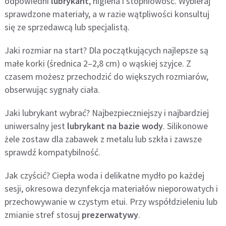
odpowiedni
lubrykant
, higiena i stopniowość. Wybieraj
sprawdzone materiały, a w razie wątpliwości konsultuj
się ze sprzedawcą lub specjalistą.
Jaki rozmiar na start? Dla początkujących najlepsze są
małe korki (średnica 2–2,8 cm) o wąskiej szyjce. Z
czasem możesz przechodzić do większych rozmiarów,
obserwując sygnały ciała.
Jaki lubrykant wybrać? Najbezpieczniejszy i najbardziej
uniwersalny jest
lubrykant na bazie wody
. Silikonowe
żele zostaw dla zabawek z metalu lub szkła i zawsze
sprawdź kompatybilność.
Jak czyścić? Ciepła woda i delikatne mydło po każdej
sesji, okresowa dezynfekcja materiałów nieporowatych i
przechowywanie w czystym etui. Przy współdzieleniu lub
zmianie stref stosuj
prezerwatywy
.