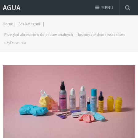
AGUA
MENU
Home
|
Bez kategorii
|
Przegląd akcesoriów do zabaw analnych — bezpieczeństwo i wskazówki
użytkowania