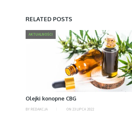
RELATED POSTS
AKTUALNOŚCI
Olejki konopne CBG
BY
REDAKCJA
ON
23 LIPCA 2022