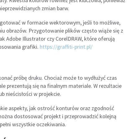
owaty. Kwestia kolorów również jest kluczowa, ponieważ
nieprzewidzianych zmian barw.
rzygotować w formacie wektorowym, jeśli to możliwe,
iu obrazów. Przygotowanie plików często wiąże się z
k Adobe Illustrator czy CorelDRAW, które oferują
sowania grafiki.
https://graffiti-print.pl/
onać próbę druku. Chociaż może to wydłużyć czas
ale prezentują się na finalnym materiale. W rezultacie
 nieścisłości w projekcie.
kie aspekty, jak ostrość konturów oraz zgodność
można dostosować projekt i przeprowadzić kolejną
pełni wszystkie oczekiwania.