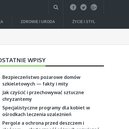
KA
ZDROWIE I URODA
ŻYCIE I STYL
OSTATNIE WPISY
Bezpieczeństwo pożarowe domów
szkieletowych — fakty i mity
Jak czyścić i przechowywać sztuczne
chryzantemy
Specjalistyczne programy dla kobiet w
ośrodkach leczenia uzależnień
Pergole a ochrona przed deszczem i