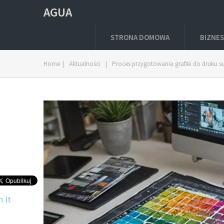
AGUA
STRONA DOMOWA
BIZNES
Home
|
Aktualności
|
Proces przygotowania grafiki do druku 
n It