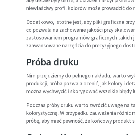
aby detale były ostre, a obrazek nie był piksel
niewłaściwy profil kolorów może prowadzić do 
Dodatkowo, istotne jest, aby pliki graficzne p
co pozwala na zachowanie jakości przy skalowan
zastosowaniem programów graficznych takich ja
zaawansowane narzędzia do precyzyjnego dosto
Próba druku
Nim przejdziemy do pełnego nakładu, warto wyk
produkcji, próba pozwala ocenić, jak kolory i det
można wychwycić i skorygować wszelkie błędy lub
Podczas próby druku warto zwrócić uwagę na ta
kolorystyczną. W przypadku zauważenia różnic 
próbę, aby mieć pewność, że końcowy produkt s