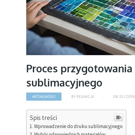
Proces przygotowania 
sublimacyjnego
AKTUALNOŚCI
BY
REDAKCJA
ON
23 CZERW
Spis treści
Wprowadzenie do druku sublimacyjnego
Wybór odpowiednich materiałów