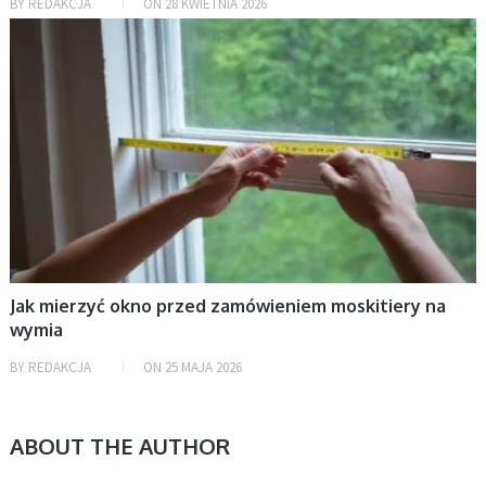
BY
REDAKCJA
ON
28 KWIETNIA 2026
BEZ KATEGORII
Jak mierzyć okno przed zamówieniem moskitiery na
wymia
BY
REDAKCJA
ON
25 MAJA 2026
ABOUT THE AUTHOR