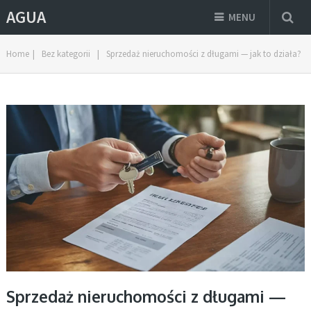
AGUA
MENU
Home
|
Bez kategorii
|
Sprzedaż nieruchomości z długami — jak to działa?
Sprzedaż nieruchomości z długami —