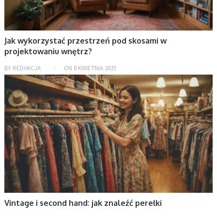
Jak wykorzystać przestrzeń pod skosami w
projektowaniu wnętrz?
BY
REDAKCJA
ON
8 KWIETNIA 2025
BEZ KATEGORII
Vintage i second hand: jak znaleźć perełki