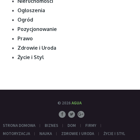
Nieruchomości
Ogłoszenia
Ogród
Pozycjonowanie
Prawo
Zdrowie i Uroda
Życie i Styl
© 2026
AGUA
STRONA DOMOWA
BIZNES
DOM
FIRMY
MOTORYZACJA
NAUKA
ZDROWIE I URODA
ŻYCIE I STYL