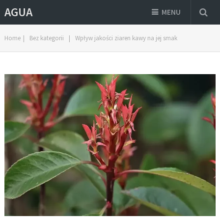
AGUA
MENU
Home
|
Bez kategorii
|
Wpływ jakości ziaren kawy na jej smak