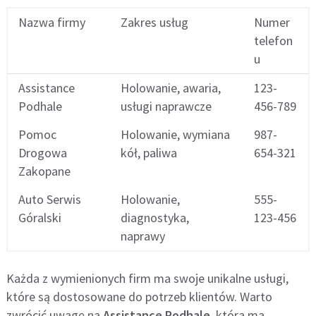
Nazwa firmy
Zakres usług
Numer
telefon
u
Assistance
Holowanie, awaria,
123-
Podhale
usługi naprawcze
456-789
Pomoc
Holowanie, wymiana
987-
Drogowa
kół, paliwa
654-321
Zakopane
Auto Serwis
Holowanie,
555-
Góralski
diagnostyka,
123-456
naprawy
Każda z wymienionych firm ma swoje unikalne usługi,
które są dostosowane do potrzeb klientów. Warto
zwrócić uwagę na
Assistance Podhale
, która ma