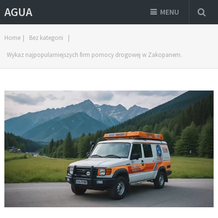
AGUA
MENU
Home
|
Bez kategorii
|
Wykaz najpopularniejszych firm pomocy drogowej w Zakopanem.