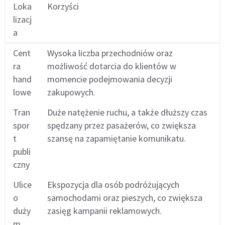
Loka
Korzyści
lizacj
a
Cent
Wysoka liczba przechodniów oraz
ra
możliwość dotarcia do klientów w
hand
momencie podejmowania decyzji
lowe
zakupowych.
Tran
Duże natężenie ruchu, a także dłuższy czas
spor
spędzany przez pasażerów, co zwiększa
t
szansę na zapamiętanie komunikatu.
publi
czny
Ulice
Ekspozycja dla osób podróżujących
o
samochodami oraz pieszych, co zwiększa
duży
zasięg kampanii reklamowych.
m