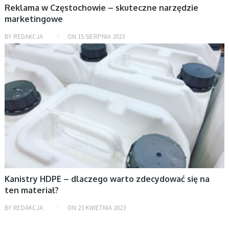
Reklama w Częstochowie – skuteczne narzędzie
marketingowe
BY
REDAKCJA
ON
15 SIERPNIA 2023
AKTUALNOŚCI
Kanistry HDPE – dlaczego warto zdecydować się na
ten materiał?
BY
REDAKCJA
ON
23 KWIETNIA 2023