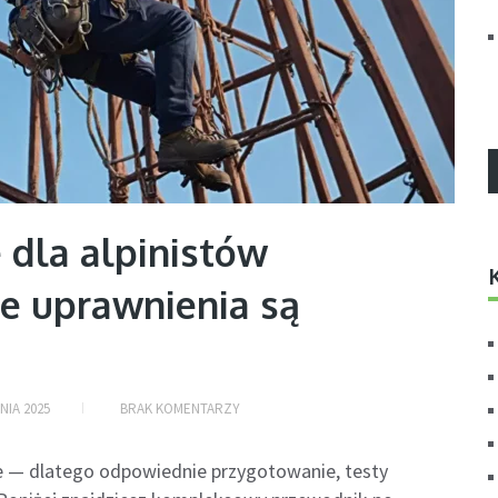
e dla alpinistów
e uprawnienia są
NIA 2025
BRAK KOMENTARZY
e — dlatego odpowiednie przygotowanie, testy