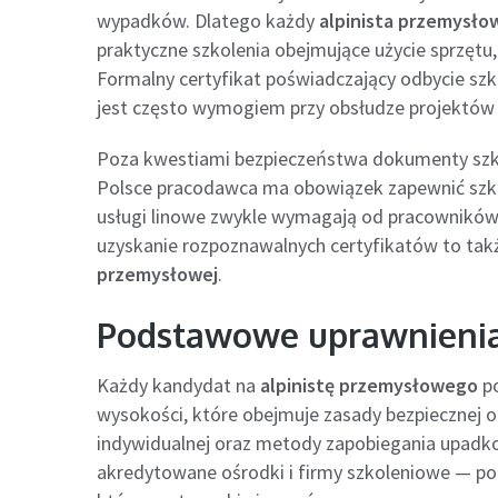
wypadków. Dlatego każdy
alpinista przemysło
praktyczne szkolenia obejmujące użycie sprzętu,
Formalny certyfikat poświadczający odbycie szk
jest często wymogiem przy obsłudze projektów
Poza kwestiami bezpieczeństwa dokumenty szko
Polsce pracodawca ma obowiązek zapewnić szko
usługi linowe zwykle wymagają od pracowników p
uzyskanie rozpoznawalnych certyfikatów to takż
przemysłowej
.
Podstawowe uprawnienia
Każdy kandydat na
alpinistę przemysłowego
po
wysokości, które obejmuje zasady bezpiecznej or
indywidualnej oraz metody zapobiegania upadk
akredytowane ośrodki i firmy szkoleniowe — po 