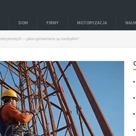
DOM
FIRMY
MOTORYZACJA
NAU
 przemysłowych — jakie uprawnienia są niezbędne?