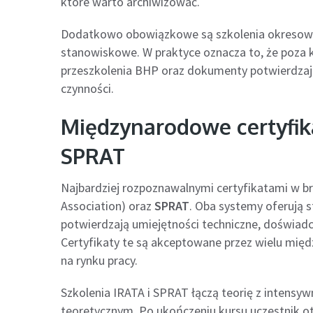
które warto archiwizować.
Dodatkowo obowiązkowe są szkolenia okresowe 
stanowiskowe. W praktyce oznacza to, że poza 
przeszkolenia BHP oraz dokumenty potwierdza
czynności.
Międzynarodowe certyfika
SPRAT
Najbardziej rozpoznawalnymi certyfikatami w b
Association) oraz
SPRAT
. Oba systemy oferują st
potwierdzają umiejętności techniczne, doświadcz
Certyfikaty te są akceptowane przez wielu mię
na rynku pracy.
Szkolenia IRATA i SPRAT łączą teorię z intensy
teoretycznym. Po ukończeniu kursu uczestnik o