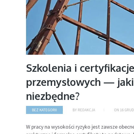
Szkolenia i certyfikacj
przemysłowych — jaki
niezbędne?
BEZ KATEGORII
BY
REDAKCJA
ON
16 GRUD
W pracy na wysokości ryzyko jest zawsze obecn