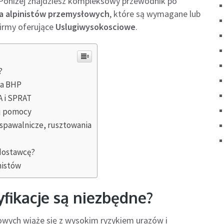
. Poniżej znajdziesz kompleksowy przewodnik po
la alpinistów przemysłowych
, które są wymagane lub
irmy oferujące
Uslugiwysokosciowe
.
?
ia BHP
A i SPRAT
ej pomocy
spawalnicze, rusztowania
 dostawcę?
nistów
yfikacje są niezbędne?
owych wiąże się z wysokim ryzykiem urazów i