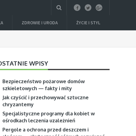
KA
ZDROWIE I URODA
ŻYCIE I STYL
OSTATNIE WPISY
Bezpieczeństwo pożarowe domów
szkieletowych — fakty i mity
Jak czyścić i przechowywać sztuczne
chryzantemy
Specjalistyczne programy dla kobiet w
ośrodkach leczenia uzależnień
Pergole a ochrona przed deszczem i