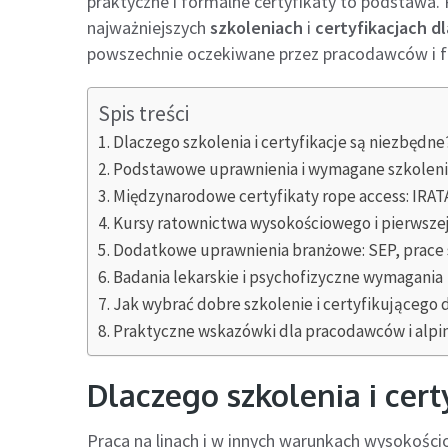
praktyczne i formalne certyfikaty to podstawa
najważniejszych
szkoleniach
i
certyfikacjach d
powszechnie oczekiwane przez pracodawców i f
Spis treści
Dlaczego szkolenia i certyfikacje są niezbędne
Podstawowe uprawnienia i wymagane szkolen
Międzynarodowe certyfikaty rope access: IRAT
Kursy ratownictwa wysokościowego i pierwsz
Dodatkowe uprawnienia branżowe: SEP, prace 
Badania lekarskie i psychofizyczne wymagania
Jak wybrać dobre szkolenie i certyfikującego
Praktyczne wskazówki dla pracodawców i alpi
Dlaczego szkolenia i cert
Praca na linach i w innych warunkach wysokości