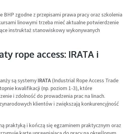
BHP zgodne z przepisami prawa pracy oraz szkolenia
kursami linowymi trzeba mieć aktualne potwierdzenie
jące instruktaż stanowiskowy wykonywanych
ty rope access: IRATA i
ranży są systemy
IRATA
(Industrial Rope Access Trade
opnie kwalifikacji (np. poziom 1-3), które
enie i zdolność do prowadzenia prac na linach.
dzynarodowych klientów i zwiększają konkurencyjność
wną praktyką i kończą się egzaminem praktycznym oraz
trzymuje kartę uprawniającą do pracy na określonym