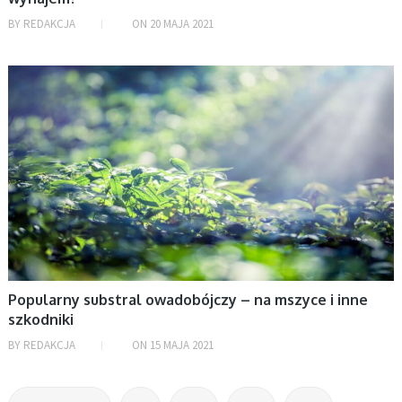
BY
REDAKCJA
ON
20 MAJA 2021
DOM
Popularny substral owadobójczy – na mszyce i inne
szkodniki
BY
REDAKCJA
ON
15 MAJA 2021