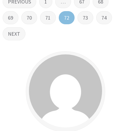
Stronicowanie
PREVIOUS
1
…
67
68
wpisów
69
70
71
72
73
74
NEXT