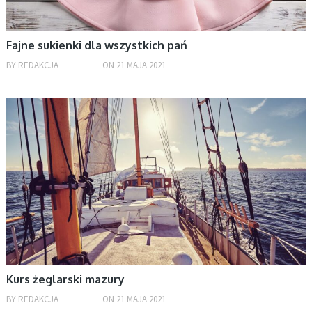
Fajne sukienki dla wszystkich pań
BY
REDAKCJA
ON
21 MAJA 2021
BEZ KATEGORII
Kurs żeglarski mazury
BY
REDAKCJA
ON
21 MAJA 2021