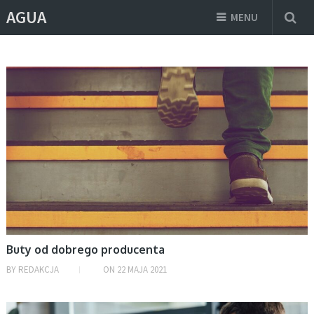
AGUA
MENU
ŻYCIE I STYL
Buty od dobrego producenta
BY
REDAKCJA
ON
22 MAJA 2021
BIZNES