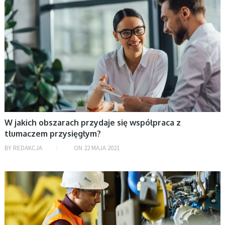
W jakich obszarach przydaje się współpraca z
tłumaczem przysięgłym?
BY
REDAKCJA
ON
22 MAJA 2021
BEZ KATEGORII