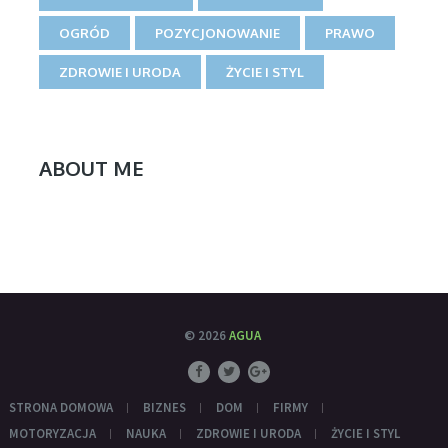
OGRÓD
POZYCJONOWANIE
PRAWO
ZDROWIE I URODA
ŻYCIE I STYL
ABOUT ME
© 2026
AGUA
STRONA DOMOWA
BIZNES
DOM
FIRMY
MOTORYZACJA
NAUKA
ZDROWIE I URODA
ŻYCIE I STYL